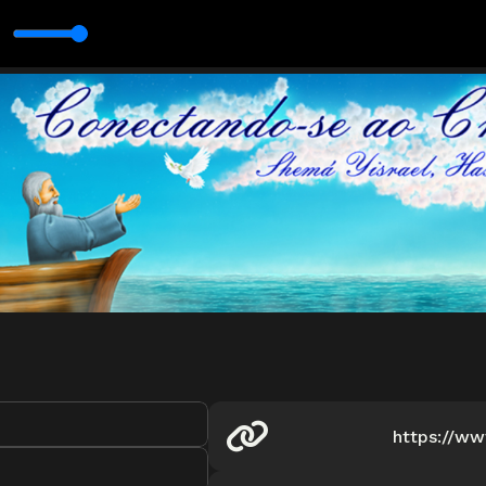
a Emuná - Fé Rav Aharon Noeh
m Guia Prático para a Vida - Rav Shalom Arush com Rav Aharon Noeh
https://w