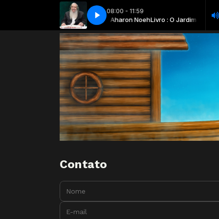
08:00 - 11:59
da - Rav Shalom Arush com Rav Aharon Noeh
Jardim da Emuná - Fé Rav Aharon Noeh
[59] Viaje até o Justo! O Jardim d
Livro : O Jardim da Emuná - U
Contato
Nome:
E-mail: