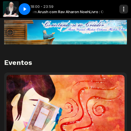
18:00 - 23:59
a Vida - Rav Shalom Arush com Rav Aharon Noeh
a O Jardim da Emuná - Fé Rav Aharon Noeh
[57] Só a Emuná pode preench
Livro : O Jardim da Emun
Eventos