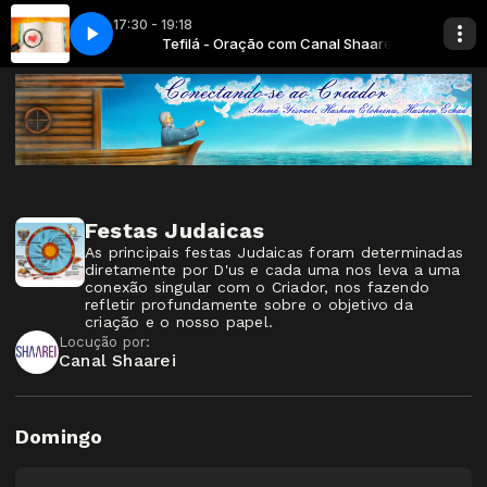
17:30 - 19:18
Serca Jednego Ducha 201
m Canal Shaarei
Tefilá - Oração com Canal Shaarei
Hava Nagila Jednego Serca Jednego Ducha 20
Festas Judaicas
As principais festas Judaicas foram determinadas
diretamente por D'us e cada uma nos leva a uma
conexão singular com o Criador, nos fazendo
refletir profundamente sobre o objetivo da
criação e o nosso papel.
Locução por:
Canal Shaarei
Domingo