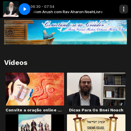
06:30 - 07:54
ra a Vida - Rav Shalom Arush com Rav Aharon Noeh
 O Jardim da Emuná - Fé Rav Aharon Noeh
[26] Mude o seu Mazal com a 
Livro : O Jardim da Em
Vídeos
Convite a oração online diária
Dicas Para Os Bnei Noach