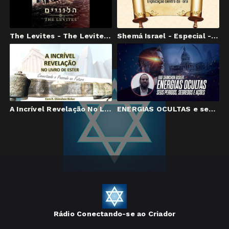
The Levites - The Levites full album הלוויים - האלבום המלא
Shemá Israel - Especial - Explicação Dentro Dos Versículos da Torá
A Incrível Revelação No Livro De Ester - Conectando o Passado ao Futuro
ENERGIAS OCULTAS e seus PERIGOS | Entrevista ÉPICA com Rav Shimshon Bisker
Rádio Conectando-se ao Criador