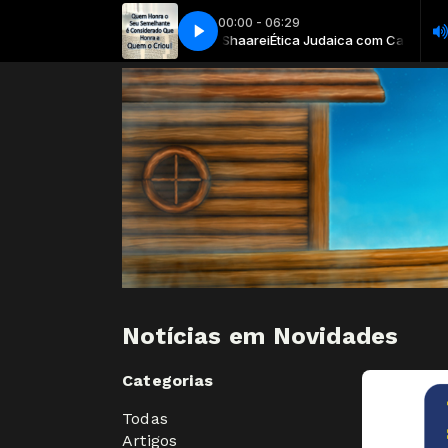
00:00 - 06:29
Ética Judaica com Canal Shaarei
Prego na Parede R Biske
Prego na Parede R Biske
Ética Judaica com Canal Shaar
Notícias em Novidades
Categorias
Todas
Artigos