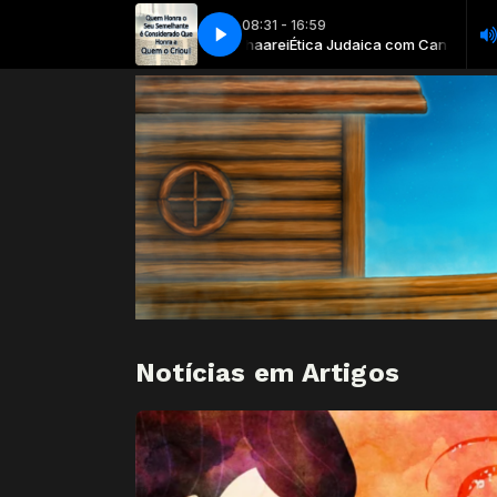
08:31 - 16:59
Ética Judaica com Canal Shaarei
Shema Yisrael Hear O Israe (1)
Shema Yisrael Hear O Israe (1)
Ética Judaica com Canal Shaarei
Notícias em Artigos